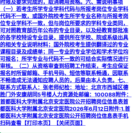
时限及要求完成的，取消聘用资格。六、需说明事项
（一）若考生所学专业学科代码与所报考岗位专业学科
代码不一致，或国外院校考生所学专业名称与所报考岗
位专业学科不一致，但与岗位所要求的学科专业类同，
可对照教育部历年公布的专业目录，以及经教育部批准
的各学校特设专业目录，提供所在学校、院或系级出具
的相关专业说明材料；国外院校考生提供翻译过的专业
课程目录及成绩单；同一专业的专业学位和学术学位均
可报名；所学专业与代码不一致的可结合实际情况进行
审核。（二）从资格审查到招聘工作结束，考生应保证
报名时所留邮箱、手机号码、短信等联系畅通，因联系
不畅造成无法通知应聘人员的，后果由本人负责。七、
联系方式联系人：张老师纪检：地址：北京市西城区德
胜门外安康胡同5号楼人力资源处邮编：100088附件：
首都医科大学附属北京安定医院公开招聘岗位信息表首
都医科大学附属北京安定医院2026年6月12日附件:1.首
都医科大学附属北京安定医院公开招聘岗位信息表手机
扫码查看【打印本页】【关闭页面】