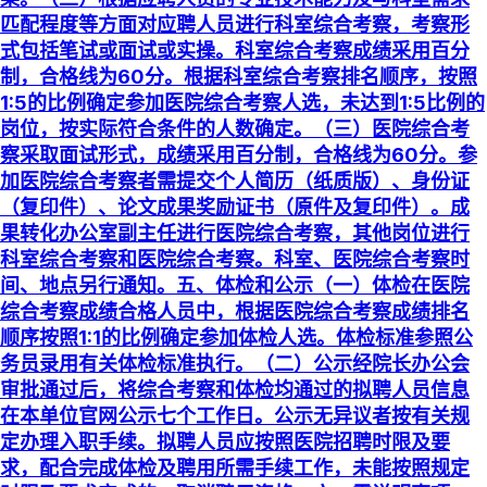
匹配程度等方面对应聘人员进行科室综合考察，考察形
式包括笔试或面试或实操。科室综合考察成绩采用百分
制，合格线为60分。根据科室综合考察排名顺序，按照
1:5的比例确定参加医院综合考察人选，未达到1:5比例的
岗位，按实际符合条件的人数确定。（三）医院综合考
察采取面试形式，成绩采用百分制，合格线为60分。参
加医院综合考察者需提交个人简历（纸质版）、身份证
（复印件）、论文成果奖励证书（原件及复印件）。成
果转化办公室副主任进行医院综合考察，其他岗位进行
科室综合考察和医院综合考察。科室、医院综合考察时
间、地点另行通知。五、体检和公示（一）体检在医院
综合考察成绩合格人员中，根据医院综合考察成绩排名
顺序按照1:1的比例确定参加体检人选。体检标准参照公
务员录用有关体检标准执行。（二）公示经院长办公会
审批通过后，将综合考察和体检均通过的拟聘人员信息
在本单位官网公示七个工作日。公示无异议者按有关规
定办理入职手续。拟聘人员应按照医院招聘时限及要
求，配合完成体检及聘用所需手续工作，未能按照规定