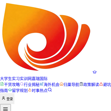
大学生实习实训网
嘉瑞国际
干货攻略
行业揭秘
海外机会
归巢导航
政策解读
避坑
指南
留学规划
时事热点
登录