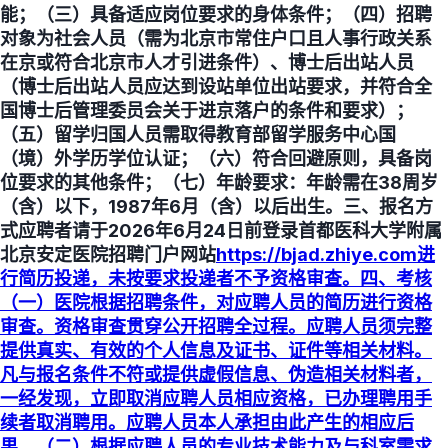
能；（三）具备适应岗位要求的身体条件；（四）招聘
对象为社会人员（需为北京市常住户口且人事行政关系
在京或符合北京市人才引进条件）、博士后出站人员
（博士后出站人员应达到设站单位出站要求，并符合全
国博士后管理委员会关于进京落户的条件和要求）；
（五）留学归国人员需取得教育部留学服务中心国
（境）外学历学位认证；（六）符合回避原则，具备岗
位要求的其他条件；（七）年龄要求：年龄需在38周岁
（含）以下，1987年6月（含）以后出生。三、报名方
式应聘者请于2026年6月24日前登录首都医科大学附属
北京安定医院招聘门户网站
https://bjad.zhiye.com进
行简历投递，未按要求投递者不予资格审查。四、考核
（一）医院根据招聘条件，对应聘人员的简历进行资格
审查。资格审查贯穿公开招聘全过程。应聘人员须完整
提供真实、有效的个人信息及证书、证件等相关材料。
凡与报名条件不符或提供虚假信息、伪造相关材料者，
一经发现，立即取消应聘人员相应资格，已办理聘用手
续者取消聘用。应聘人员本人承担由此产生的相应后
果。（二）根据应聘人员的专业技术能力及与科室需求