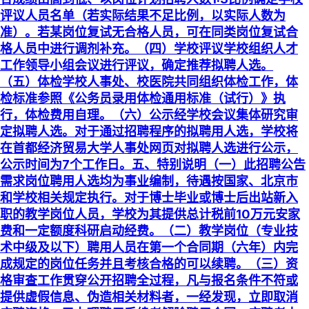
评议人员名单（若实际结果不足比例，以实际人数为
准）。若某岗位复试无合格人员，可在同类岗位复试合
格人员中进行调剂补充。（四）学校评议学校组织人才
工作领导小组会议进行评议，确定推荐拟聘人选。
（五）体检学校人事处、校医院共同组织体检工作，体
检标准参照《公务员录用体检通用标准（试行）》执
行，体检费用自理。（六）公示经学校会议集体研究审
定拟聘人选。对于通过招聘程序的拟聘用人选，学校将
在首都经济贸易大学人事处网页对拟聘人选进行公示，
公示时间为7个工作日。五、特别说明（一）此招聘公告
需求岗位聘用人选均为事业编制，待遇按国家、北京市
和学校相关规定执行。对于博士毕业或博士后出站新入
职的教学岗位人员，学校为其提供总计税前10万元安家
费和一定额度科研启动经费。（二）教学岗位（专业技
术中级及以下）聘用人员在第一个合同期（六年）内完
成规定的岗位任务并且考核合格的可以续聘。（三）资
格审查工作贯穿公开招聘全过程，凡与报名条件不符或
提供虚假信息、伪造相关材料者，一经发现，立即取消