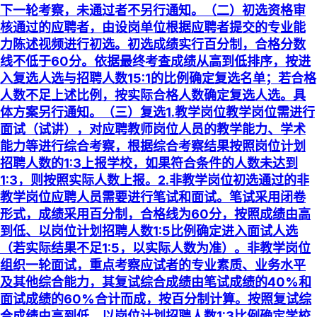
下一轮考察，未通过者不另行通知。（二）初选资格审
核通过的应聘者，由设岗单位根据应聘者提交的专业能
力陈述视频进行初选。初选成绩实行百分制，合格分数
线不低于60分。依据最终考查成绩从高到低排序，按进
入复选人选与招聘人数15:1的比例确定复选名单；若合格
人数不足上述比例，按实际合格人数确定复选人选。具
体方案另行通知。（三）复选1.教学岗位教学岗位需进行
面试（试讲），对应聘教师岗位人员的教学能力、学术
能力等进行综合考察，根据综合考察结果按照岗位计划
招聘人数的1:3上报学校，如果符合条件的人数未达到
1:3，则按照实际人数上报。2.非教学岗位初选通过的非
教学岗位应聘人员需要进行笔试和面试。笔试采用闭卷
形式，成绩采用百分制，合格线为60分，按照成绩由高
到低、以岗位计划招聘人数1:5比例确定进入面试人选
（若实际结果不足1:5，以实际人数为准）。非教学岗位
组织一轮面试，重点考察应试者的专业素质、业务水平
及其他综合能力，其复试综合成绩由笔试成绩的40%和
面试成绩的60%合计而成，按百分制计算。按照复试综
合成绩由高到低、以岗位计划招聘人数1:3比例确定学校