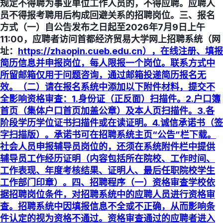
规定不得聘为事业单位工作人员的，不得应聘。应聘人
员不得报考聘用后构成回避关系的招聘岗位。三、报名
方式（一）自公告发布之日起至2026年7月9日上午
11:00，应聘者访问首都经济贸易大学网上招聘系统（网
址：
https://zhaopin.cueb.edu.cn），在线注册、填报
简历信息并申报岗位，每人限报一个岗位。联系方式中
所留邮箱仅用于问题咨询，通过邮箱投递简历报名无
效。（二）请在报名系统中添加以下附件材料，提交不
全影响资格审查：1.身份证（正反面）扫描件。2.户口簿
首页（集体户口首页加盖公章）及本人页扫描件。3.各
阶段学历学位证书扫描件或在读证明。4.诚信承诺书（签
字扫描版）。承诺书可在招聘系统主页“公告”栏下载。
社会人员申报辅导员岗位的，还须在系统附件栏中提供
辅导员工作经历证明（内容包括所在院校、工作时间、
工作表现、年度考核结果、证明人、最后任职院校学生
工作部门印章）。四、招聘程序（一）资格审查学校依
据招聘岗位条件，对招聘系统中的应聘人员进行资格审
查。招聘系统中因填报信息不全或不正确，从而影响条
件认定的视为资格不通过。资格审查通过的应聘者进入