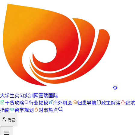
大学生实习实训网
嘉瑞国际
干货攻略
行业揭秘
海外机会
归巢导航
政策解读
避坑
指南
留学规划
时事热点
登录