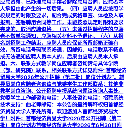
应聘资格，已办理聘用手续者解除聘用合同，应聘者本
人承担由此产生的一切后果。（四）应聘人员应按照学
校规定的时限及要求，配合完成资格审查、体检及入职
报到、签署聘用合同等工作，未能按照规定时限和要求
完成的，取消应聘资格。（五）未通过招聘程序的应聘
者不做单独通知，应聘相关材料不予退还。（六）从报
名到招聘工作结束，应聘人员应保证所留邮箱正确有
效，所留电话号码联系畅通，因邮箱、电话联系不畅造
成无法通知应聘人员本人的，后果由应聘人员本人承
担。六、联系方式教学岗位应聘者咨询请与具体学院
（部、研究院）联系，相关联系方式详见附件“首都经济
贸易大学2026年公开招聘（第二批）岗位计划表”。辅
导员岗位应聘者咨询请与党委学生工作部联系；其他非
教学岗位咨询、公开招聘申报系统问题请咨询人事处。
党委学生工作部咨询电话：人事处咨询电话：招聘系统
技术支持：曲老师邮箱：本公告的最终解释权归首都经
济贸易大学人事处所有。欢迎您加入首都经济贸易大
学！附件：首都经济贸易大学2026年公开招聘（第二
批）岗位计划表首都经济贸易大学2026年6月30日附