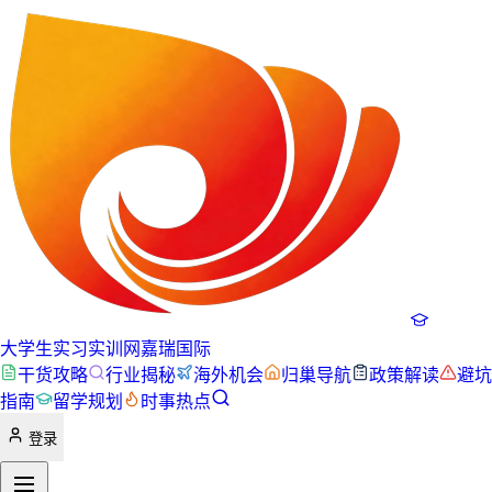
大学生实习实训网
嘉瑞国际
干货攻略
行业揭秘
海外机会
归巢导航
政策解读
避坑
指南
留学规划
时事热点
登录