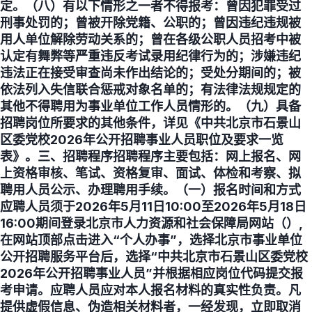
定。（八）有以下情形之一者不得报考：曾因犯罪受过
刑事处罚的；曾被开除党籍、公职的；曾因违纪违规被
用人单位解除劳动关系的；曾在各级公职人员招考中被
认定有舞弊等严重违反考试录用纪律行为的；涉嫌违纪
违法正在接受审查尚未作出结论的；受处分期间的；被
依法列入失信联合惩戒对象名单的；有法律法规规定的
其他不得聘用为事业单位工作人员情形的。（九）具备
招聘岗位所要求的其他条件，详见《中共北京市石景山
区委党校2026年公开招聘事业人员职位及要求一览
表》。三、招聘程序招聘程序主要包括：网上报名、网
上资格审核、笔试、资格复审、面试、体检和考察、拟
聘用人员公示、办理聘用手续。（一）报名时间和方式
应聘人员须于2026年5月11日10:00至2026年5月18日
16:00期间登录北京市人力资源和社会保障局网站（）,
在网站顶部点击进入“个人办事”，选择北京市事业单位
公开招聘服务平台后，选择“中共北京市石景山区委党校
2026年公开招聘事业人员”并根据相应岗位代码提交报
考申请。应聘人员应对本人报名材料的真实性负责。凡
提供虚假信息、伪造相关材料者，一经发现，立即取消