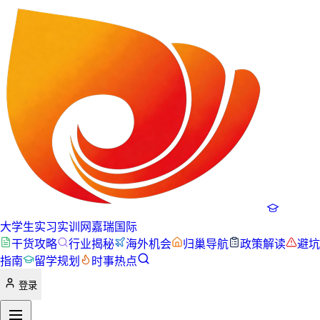
大学生实习实训网
嘉瑞国际
干货攻略
行业揭秘
海外机会
归巢导航
政策解读
避坑
指南
留学规划
时事热点
登录