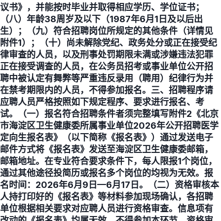
议书》，并能按时毕业并取得相应学历、学位证书；
（八）年龄38周岁及以下（1987年6月1日及以后出
生）；（九）符合招聘岗位所规定的其他条件（详情见
附件1）；（十）尚未解除党纪、政务处分或正在接受纪
律审查的人员，以及刑事处罚期限未满或涉嫌违法犯罪
正在接受调查的人员，在公务员招考或事业单位公开招
聘中被认定有舞弊等严重违反录用（聘用）纪律行为并
在禁考期限内的人员，不得参加报名。三、招聘程序请
应聘人员严格按照如下规定程序、要求进行报名、考
试。（一）报名符合招聘条件者须完整填写附件2《北京
市海淀区卫生健康委所属事业单位2026年公开招聘医学
定向生报名表》（以下简称《报名表》）通过发送电子
邮件方式将《报名表》发送至海淀区卫生健康委邮箱，
邮箱地址。在专业符合要求条件下，每人限报1个岗位，
通过其他途径投简历或报名多个岗位的均视为无效。报
名时间：2026年6月9日—6月17日。（二）资格审核本
人持打印好的《报名表》等材料参加现场确认，各招聘
单位根据相关要求对应聘人员进行资格审查。信息项有
改动的《报名表》均属无效，不得参加本环节。资格审