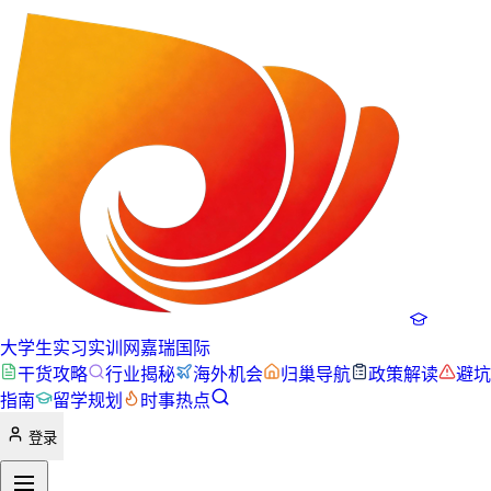
大学生实习实训网
嘉瑞国际
干货攻略
行业揭秘
海外机会
归巢导航
政策解读
避坑
指南
留学规划
时事热点
登录