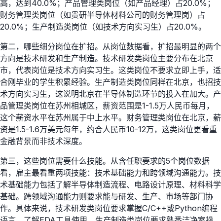
高，达到40.0%；产品管理类岗位（如产品经理）占20.0%；
财务管理类岗位（如贵研半导体材料公司的财务管理岗）占
20.0%；生产制造类岗位（如技术方向实习生）占20.0%。
第二，哪些细分岗位在扩招。从岗位数据看，扩招最明显的两个
方向是技术研发和生产制造。技术研发类岗位主要分布在北京
市，代表岗位是技术方向实习生。这类岗位不要求立即上手，适
合刚毕业的学生积累经验。生产制造类岗位同样在北京，也招技
术方向实习生，这说明北京在半导体制造环节的投入在加大。产
品管理类岗位在苏州相城区，薪资范围是1-1.5万人民币每月，
这个薪资水平在苏州属于中上水平。财务管理类岗位在北京，薪
资是1.5-1.6万美元每年，约合人民币10-12万，这类岗位更看重
金融背景而非技术深度。
第三，这些岗位需要什么技能。从含任职要求的5个岗位数据
看，雇主最看重两项技能：技术基础能力和跨领域沟通能力。技
术基础能力包括了解半导体制造流程、电路设计原理、材料科学
基础。跨领域沟通能力则要求能与研发、生产、市场等部门协
作。具体来说，技术研发类岗位要求掌握C/C++或Python编程
语言，了解EDA工具使用。生产制造类岗位要求熟悉洁净室操