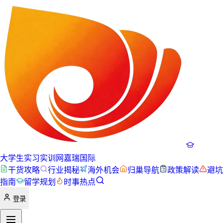
大学生实习实训网
嘉瑞国际
干货攻略
行业揭秘
海外机会
归巢导航
政策解读
避坑
指南
留学规划
时事热点
登录