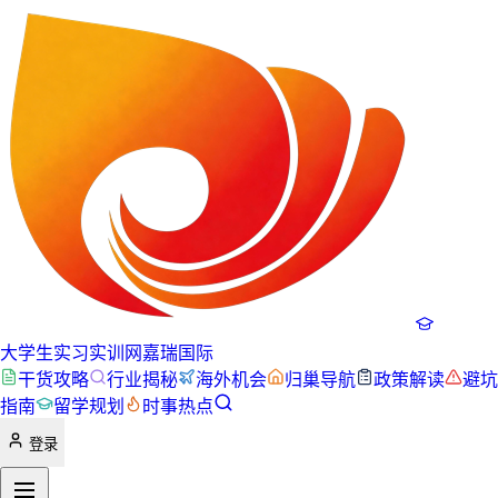
大学生实习实训网
嘉瑞国际
干货攻略
行业揭秘
海外机会
归巢导航
政策解读
避坑
指南
留学规划
时事热点
登录