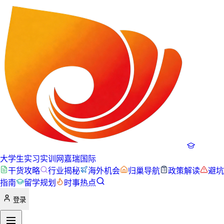
大学生实习实训网
嘉瑞国际
干货攻略
行业揭秘
海外机会
归巢导航
政策解读
避坑
指南
留学规划
时事热点
登录