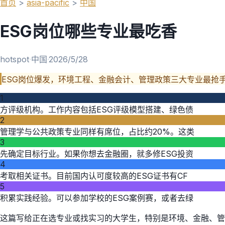
首页
>
asia-pacific
>
中国
ESG岗位哪些专业最吃香
hotspot
·
中国
·
2026/5/28
ESG岗位爆发，环境工程、金融会计、管理政策三大专业最抢
1
方评级机构。工作内容包括ESG评级模型搭建、绿色债
2
管理学与公共政策专业同样有席位，占比约20%。这类
3
先确定目标行业。如果你想去金融圈，就多修ESG投资
4
考取相关证书。目前国内认可度较高的ESG证书有CF
5
积累实践经验。可以参加学校的ESG案例赛，或者去绿
这篇写给正在选专业或找实习的大学生，特别是环境、金融、管