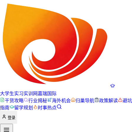
大学生实习实训网
嘉瑞国际
干货攻略
行业揭秘
海外机会
归巢导航
政策解读
避坑
指南
留学规划
时事热点
登录