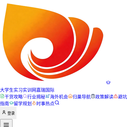
大学生实习实训网
嘉瑞国际
干货攻略
行业揭秘
海外机会
归巢导航
政策解读
避坑
指南
留学规划
时事热点
登录