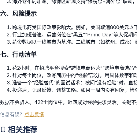
海外仓布局加速。综保区新规支持“保税仓+海外仓”联动
六、风险提示
跨境电商受国际政策影响大。例如，美国取消800美元
行业加班普遍。运营岗位在“黑五”“Prime Day”等大促
薪资数据以一线城市为基准。二线城市（如杭州、成都）薪
七、行动清单
花2小时，在招聘平台搜索“跨境电商运营”“跨境电商选品”
针对每个岗位，改写简历中的“经验”部分，用具体数字和动
准备一个“经验替代”的面试话术：被问“没有经验”时，直
投递后，记录反馈，调整策略。如果一周内没有回复，检
数据不会骗人。422个岗位中，近四成对经验要求灵活。关键
信息有误？
点击反馈
相关推荐