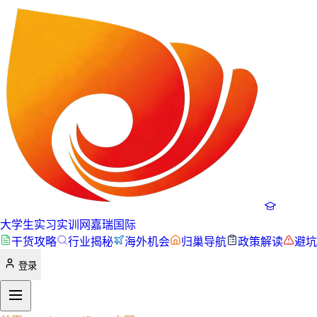
大学生实习实训网
嘉瑞国际
干货攻略
行业揭秘
海外机会
归巢导航
政策解读
避坑
登录