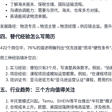
了解海关报关、保税仓储、国际运输流程。
沟通协调能力：需要与货代、海关、仓库多方对接。
英语能阅读物流单据。
发展路径：物流专员→物流主管→物流经理→供应链总监。晋升
四、替代经验怎么写简历
422个岗位中，76%的描述明确列出“优先技能”而非“硬性条
用三种经验填补空白：
实习经验：哪怕只有3个月，写清楚具体数字。例如，“协
项目经验：课程项目或模拟运营都算。例如，“在课程项目
培训证书：亚马逊官方有“亚马逊运营认证”课程，费用约
五、行业趋势：三个方向值得关注
半托管模式兴起。Temu、SHEIN等平台推出“半托
合规成本上升。欧盟、美国加强跨境电商监管，涉及税务