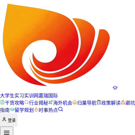
大学生实习实训网
嘉瑞国际
干货攻略
行业揭秘
海外机会
归巢导航
政策解读
避坑
指南
留学规划
时事热点
登录