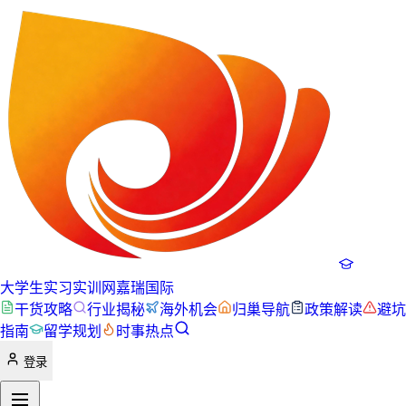
大学生实习实训网
嘉瑞国际
干货攻略
行业揭秘
海外机会
归巢导航
政策解读
避坑
指南
留学规划
时事热点
登录