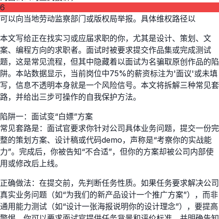
6
可以向当地劳动监察部门或版权局举报。具体维权路径以
本文写给正在找实习或应届求职的你，尤其是设计、策划、文
案、编程方向的求职者。面试时被要求提交作品集或完成测试
题，这是常见流程，但其中隐藏着以面试为名骗取原创作品的陷
阱。本站数据显示，当前岗位中75%的薪资标注为'面议'或未填
写，信息不透明本身就是一个风险信号。本文将拆解三种常见套
路，并给出三步可操作的自我保护方法。
陷阱一：面试变“白嫖”方案
常见套路是：面试官要求你针对公司具体业务问题，提交一份完
整的策划方案、设计稿或代码demo，声称是“考察你的实战能
力”。完成后，你被告知“不合适”，但你的方案却被公司内部使
用或修改后上线。
正确做法：在提交前，先判断任务性质。如果任务要求解决公司
真实业务问题（如“为我们的新产品设计一个推广方案”），而非
通用能力测试（如“设计一张海报说明你的设计理念”），要提高
警惕。你可以要求面试官提供任务背景和评价标准，并明确告知