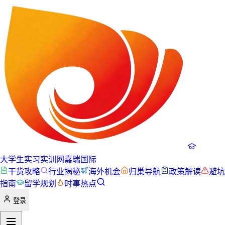
大学生实习实训网
嘉瑞国际
干货攻略
行业揭秘
海外机会
归巢导航
政策解读
避坑
指南
留学规划
时事热点
登录