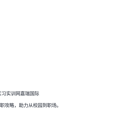
禀赋为
实习实训网
嘉瑞国际
职攻略，助力从校园到职场。