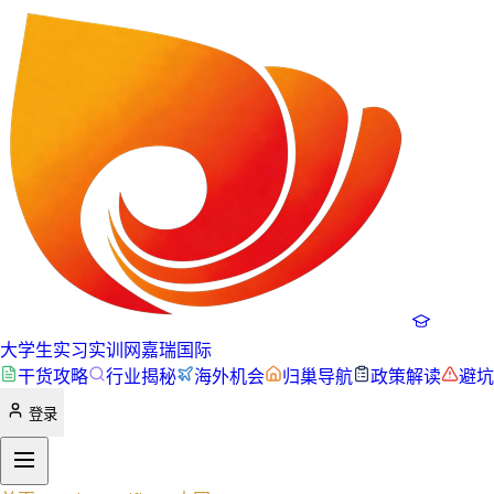
大学生实习实训网
嘉瑞国际
干货攻略
行业揭秘
海外机会
归巢导航
政策解读
避坑
登录