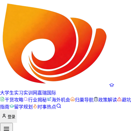
大学生实习实训网
嘉瑞国际
干货攻略
行业揭秘
海外机会
归巢导航
政策解读
避坑
指南
留学规划
时事热点
登录