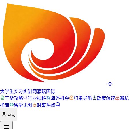
大学生实习实训网
嘉瑞国际
干货攻略
行业揭秘
海外机会
归巢导航
政策解读
避坑
指南
留学规划
时事热点
登录