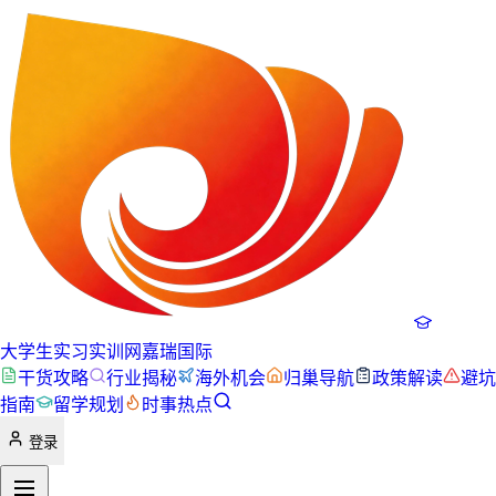
大学生实习实训网
嘉瑞国际
干货攻略
行业揭秘
海外机会
归巢导航
政策解读
避坑
指南
留学规划
时事热点
登录