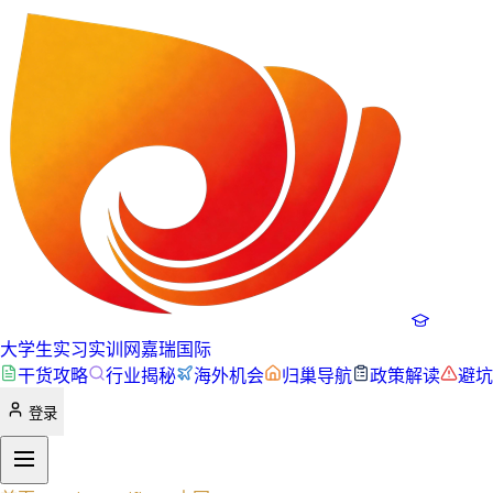
大学生实习实训网
嘉瑞国际
干货攻略
行业揭秘
海外机会
归巢导航
政策解读
避坑
登录