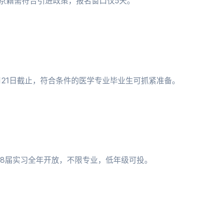
非京籍需符合引进政策，报名窗口仅5天。
月21日截止，符合条件的医学专业毕业生可抓紧准备。
；28届实习全年开放，不限专业，低年级可投。