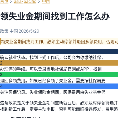
首页
>
asia-pacific
>
中国
领失业金期间找到工作怎么办
政策
·
中国
·
2026/5/29
领失业金期间找到工作，必须主动停领并退回多领费用，否则
1
确认就业状态。找到正式工作后，公司会为你缴纳社保，
2
办理停领手续。可以登录当地社保局官网或APP，找到
3
退回多领费用。如果已经多领了失业金，需要按社保局要
4
关注医保记录。失业保险金期间，医保费用由失业基金代
这条政策是关于领失业金期间重新就业后，必须及时停领待遇并
找到新工作后一定要主动申报，否则可能面临待遇停发、费用追