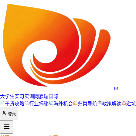
大学生实习实训网
嘉瑞国际
干货攻略
行业揭秘
海外机会
归巢导航
政策解读
避坑
登录