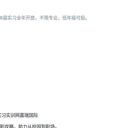
；28届实习全年开放，不限专业，低年级可投。
实习实训网
嘉瑞国际
职攻略，助力从校园到职场。