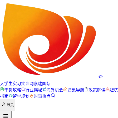
大学生实习实训网
嘉瑞国际
干货攻略
行业揭秘
海外机会
归巢导航
政策解读
避坑
指南
留学规划
时事热点
登录