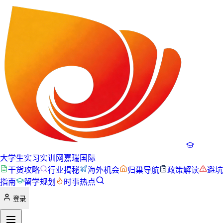
大学生实习实训网
嘉瑞国际
干货攻略
行业揭秘
海外机会
归巢导航
政策解读
避坑
指南
留学规划
时事热点
登录