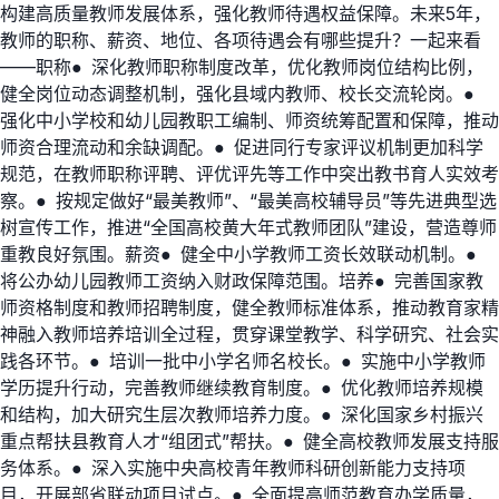
构建高质量教师发展体系，强化教师待遇权益保障。未来5年，
教师的职称、薪资、地位、各项待遇会有哪些提升？一起来看
——职称● 深化教师职称制度改革，优化教师岗位结构比例，
健全岗位动态调整机制，强化县域内教师、校长交流轮岗。●
强化中小学校和幼儿园教职工编制、师资统筹配置和保障，推动
师资合理流动和余缺调配。● 促进同行专家评议机制更加科学
规范，在教师职称评聘、评优评先等工作中突出教书育人实效考
察。● 按规定做好“最美教师”、“最美高校辅导员”等先进典型选
树宣传工作，推进“全国高校黄大年式教师团队”建设，营造尊师
重教良好氛围。薪资● 健全中小学教师工资长效联动机制。●
将公办幼儿园教师工资纳入财政保障范围。培养● 完善国家教
师资格制度和教师招聘制度，健全教师标准体系，推动教育家精
神融入教师培养培训全过程，贯穿课堂教学、科学研究、社会实
践各环节。● 培训一批中小学名师名校长。● 实施中小学教师
学历提升行动，完善教师继续教育制度。● 优化教师培养规模
和结构，加大研究生层次教师培养力度。● 深化国家乡村振兴
重点帮扶县教育人才“组团式”帮扶。● 健全高校教师发展支持服
务体系。● 深入实施中央高校青年教师科研创新能力支持项
目，开展部省联动项目试点。● 全面提高师范教育办学质量，