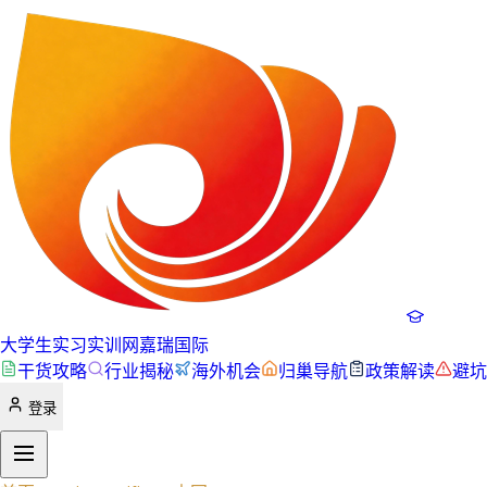
大学生实习实训网
嘉瑞国际
干货攻略
行业揭秘
海外机会
归巢导航
政策解读
避坑
登录