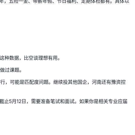
万/年，五险一金、带薪年假、节日福利、定期体检都有。具体以
”这种数据，比空谈理想有用。
室做过课题。
不行，可能是匹配度问题。继续投其他国企，河南还有豫资控
截止5月12日，需要准备笔试和面试。如果你是相关专业应届