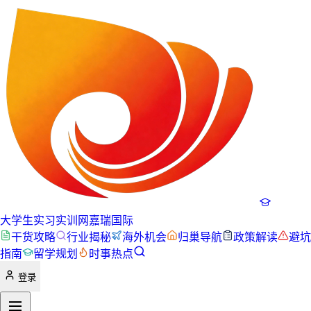
大学生实习实训网
嘉瑞国际
干货攻略
行业揭秘
海外机会
归巢导航
政策解读
避坑
指南
留学规划
时事热点
登录