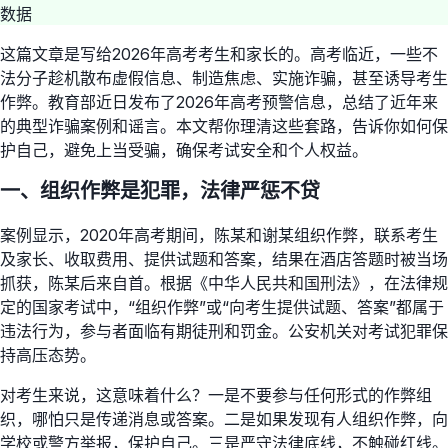
数据
这篇文章是写给2026年高考考生和家长的。高考临近，一些不
法分子趁机散布虚假信息、制造焦虑、实施诈骗，甚至诱导考生
作弊。教育部近日发布了2026年高考预警信息，总结了近年来
的典型诈骗案例和谣言。本文帮你理清这些套路，告诉你如何保
护自己，避免上当受骗，确保考试安全和个人权益。
一、组织作弊是犯罪，法律严惩不贷
案例显示，2020年高考期间，陈某和谢某组织作弊，联系考生
及家长、收取费用、提供试题和答案，结果在酒店答题时被当场
抓获，陈某后来自首。根据《中华人民共和国刑法》，在法律规
定的国家考试中，“组织作弊”或“向考生提供试题、答案”都属于
违法行为，参与者面临有期徒刑和罚金。公安机关对考试犯罪保
持高压态势。
对考生来说，这意味着什么？一是不要参与任何形式的作弊组
织，哪怕只是传递消息或答案。二是如果发现有人组织作弊，向
学校或警方举报，保护自己。三是严守法律底线，不触碰红线。