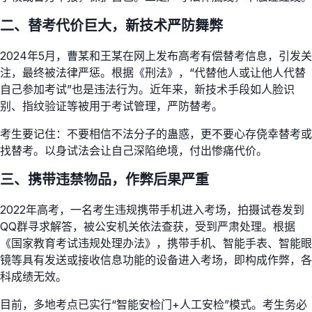
二、替考代价巨大，新技术严防舞弊
2024年5月，曹某和王某在网上发布高考有偿替考信息，引发关
注，最终被法律严惩。根据《刑法》，“代替他人或让他人代替
自己参加考试”也是违法行为。近年来，新技术手段如人脸识
别、指纹验证等被用于考试管理，严防替考。
考生要记住：不要相信不法分子的蛊惑，更不要心存侥幸替考或
找替考。以身试法会让自己深陷绝境，付出惨痛代价。
三、携带违禁物品，作弊后果严重
2022年高考，一名考生违规携带手机进入考场，拍摄试卷发到
QQ群寻求解答，被公安机关依法查获，受到严肃处理。根据
《国家教育考试违规处理办法》，携带手机、智能手表、智能眼
镜等具有发送或接收信息功能的设备进入考场，即构成作弊，各
科成绩无效。
目前，多地考点已实行“智能安检门+人工安检”模式。考生务必