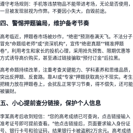
遵守考场规则：手机等违禁物品不能带进考场，无论是否使用，
一旦被发现就视为作弊。不要因小失大，自毁前途。
四、警惕押题骗局，维护备考节奏
高考临近，押题卷市场被炒作，“绝密”预测卷满天飞。不法分子
冒充“命题组老师”或“资深机构”，宣传“绝密真题”“精准押题
卷”，利用考生和家长的投机心理，采用抢先预售、限期优惠等
方式诱导高价购买，甚至通过链接骗取“预付订金”后拉黑。
高考命题持续改革，注重考查关键能力、学科素养和思维品质，
突出反押题、反套路。靠AI或“专家”押题获取高分不现实。考生
把精力放在押题卷上，会扰乱正常学习节奏，得不偿失，还可能
被骗财。
五、小心提前查分链接，保护个人信息
李某高考后收到短信：“您的高考成绩已可查询，点击链接输入
准考证号即可提前查看。”他点击链接后，页面要求输入身份证
号、银行卡号和验证码，结果银行卡被盗刷2万余元。高考成绩