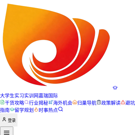
大学生实习实训网
嘉瑞国际
干货攻略
行业揭秘
海外机会
归巢导航
政策解读
避坑
指南
留学规划
时事热点
登录