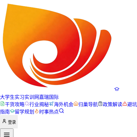
大学生实习实训网
嘉瑞国际
干货攻略
行业揭秘
海外机会
归巢导航
政策解读
避坑
指南
留学规划
时事热点
登录