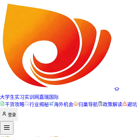
大学生实习实训网
嘉瑞国际
干货攻略
行业揭秘
海外机会
归巢导航
政策解读
避坑
登录