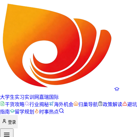
大学生实习实训网
嘉瑞国际
干货攻略
行业揭秘
海外机会
归巢导航
政策解读
避坑
指南
留学规划
时事热点
登录