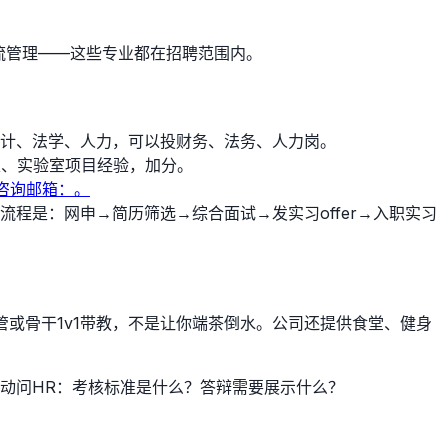
流管理——这些专业都在招聘范围内。
计、法学、人力，可以投财务、法务、人力岗。
表、实验室项目经验，加分。
pus。咨询邮箱：。
，流程是：网申→简历筛选→综合面试→发实习offer→入职实习
高管或骨干1v1带教，不是让你端茶倒水。公司还提供食堂、健身
动问HR：考核标准是什么？答辩需要展示什么？