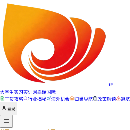
大学生实习实训网
嘉瑞国际
干货攻略
行业揭秘
海外机会
归巢导航
政策解读
避坑
登录