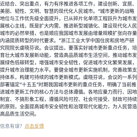
近结合、突出重点，有力有序推进各项工作，建设创新、宜居、
美丽、韧性、文明、智慧的现代化人民城市。“城市更新的战略
地位与工作优先级全面提升，已从碎片化单项工程跃升为城市发
展核心主线，既是扩大内需、推进新型城镇化、建设现代化人民
城市的必然举措，也是顺应我国城市发展由增量规模扩张向存量
内涵提质转型的时代要求。”浙江工业大学中国住房和房地产研
究院院长虞晓芬说。会议提出，要落实好城市更新重点任务，培
育壮大城市发展新动能，营造高品质城市生活空间，推动城市发
展绿色低碳转型，增强城市安全韧性，促进城市文化繁荣发展，
提升城市治理能力水平。要健全城市更新实施机制，完善政策支
持体系，构建可持续的城市更新模式。虞晓芬说，会议的一系列
部署锚定“十五五”时期我国城市更新的重点任务，明确了当前推
进城市更新工作的核心方法与总体遵循。各地应量力而行、因地
制宜、不搞形象工程，遵循风险可控、社会可接受、财政可持续
的原则，全面提高城市安全韧性和治理现代化能力，为人民营造
高品质生活空间。
信息有误？
点击反馈