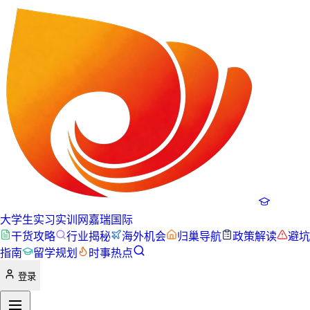
大学生实习实训网
嘉瑞国际
干货攻略
行业揭秘
海外机会
归巢导航
政策解读
避坑
指南
留学规划
时事热点
登录