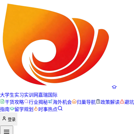
大学生实习实训网
嘉瑞国际
干货攻略
行业揭秘
海外机会
归巢导航
政策解读
避坑
指南
留学规划
时事热点
登录