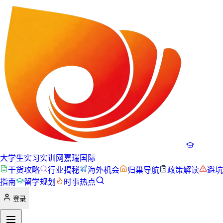
大学生实习实训网
嘉瑞国际
干货攻略
行业揭秘
海外机会
归巢导航
政策解读
避坑
指南
留学规划
时事热点
登录