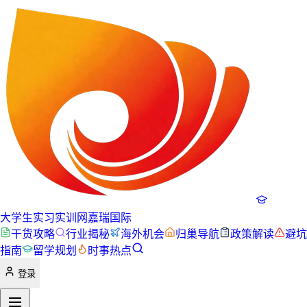
大学生实习实训网
嘉瑞国际
干货攻略
行业揭秘
海外机会
归巢导航
政策解读
避坑
指南
留学规划
时事热点
登录