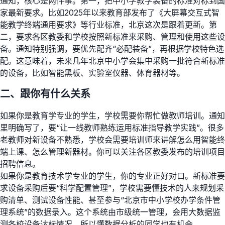
通知，核心是两件事。第一，把中小学教学装备的标准对标到国
家最新要求。比如2025年以来教育部发布了《大屏幕交互式智
能教学终端通用要求》等行业标准，北京这次是跟着更新。第
二，要求各区教委和学校按照新标准来采购、管理和使用这些设
备。通知特别强调，要优先配齐“必配装备”，再根据学校特色选
配。这意味着，未来几年北京中小学会集中采购一批符合新标准
的设备，比如智能黑板、实验室仪器、体育器材等。
二、跟你有什么关系
如果你是教育学专业的学生，学校需要你帮忙做教师培训。通知
里明确写了，要“让一线教师熟练运用标准指导教学实践”。很多
老教师对新设备不熟悉，学校会需要培训师来讲解怎么用智能终
端上课、怎么管理新器材。你可以关注各区教委发布的培训项目
招聘信息。
如果你是教育技术学专业的学生，你的专业正好对口。新标准要
求设备采购后要“科学配置管理”，学校需要懂技术的人来规划采
购清单、测试设备性能、甚至参与“北京市中小学校办学条件管
理系统”的数据录入。这个系统由市级统一管理，会用大数据监
测各校设备达标情况，所以懂数据分析的同学也有机会。