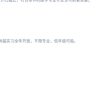
月21日截止，符合条件的医学专业毕业生可抓紧准备。
；28届实习全年开放，不限专业，低年级可投。