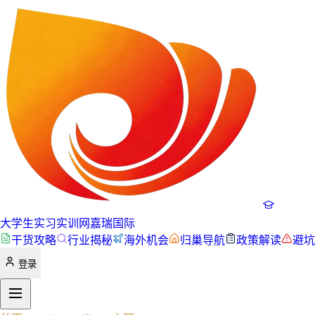
大学生实习实训网
嘉瑞国际
干货攻略
行业揭秘
海外机会
归巢导航
政策解读
避坑
登录