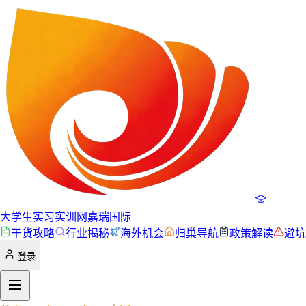
大学生实习实训网
嘉瑞国际
干货攻略
行业揭秘
海外机会
归巢导航
政策解读
避坑
登录