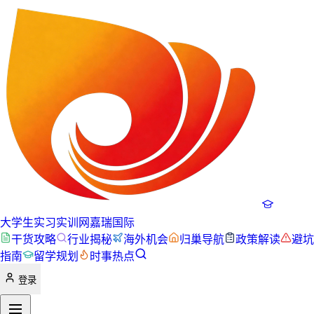
大学生实习实训网
嘉瑞国际
干货攻略
行业揭秘
海外机会
归巢导航
政策解读
避坑
指南
留学规划
时事热点
登录