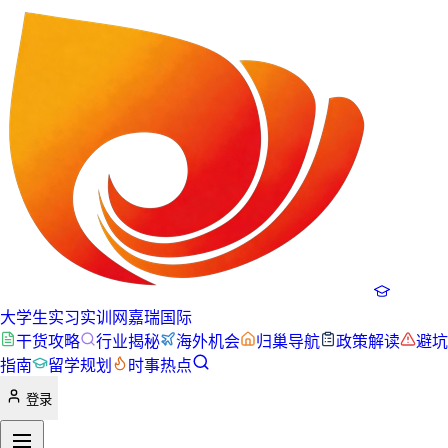
大学生实习实训网
嘉瑞国际
干货攻略
行业揭秘
海外机会
归巢导航
政策解读
避坑
指南
留学规划
时事热点
登录