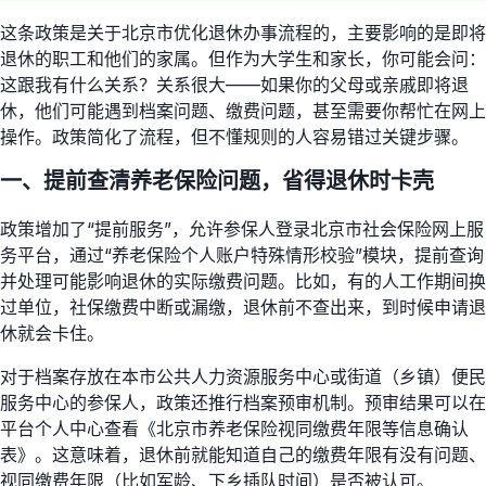
这条政策是关于北京市优化退休办事流程的，主要影响的是即将
退休的职工和他们的家属。但作为大学生和家长，你可能会问：
这跟我有什么关系？关系很大——如果你的父母或亲戚即将退
休，他们可能遇到档案问题、缴费问题，甚至需要你帮忙在网上
操作。政策简化了流程，但不懂规则的人容易错过关键步骤。
一、提前查清养老保险问题，省得退休时卡壳
政策增加了“提前服务”，允许参保人登录北京市社会保险网上服
务平台，通过“养老保险个人账户特殊情形校验”模块，提前查询
并处理可能影响退休的实际缴费问题。比如，有的人工作期间换
过单位，社保缴费中断或漏缴，退休前不查出来，到时候申请退
休就会卡住。
对于档案存放在本市公共人力资源服务中心或街道（乡镇）便民
服务中心的参保人，政策还推行档案预审机制。预审结果可以在
平台个人中心查看《北京市养老保险视同缴费年限等信息确认
表》。这意味着，退休前就能知道自己的缴费年限有没有问题、
视同缴费年限（比如军龄、下乡插队时间）是否被认可。