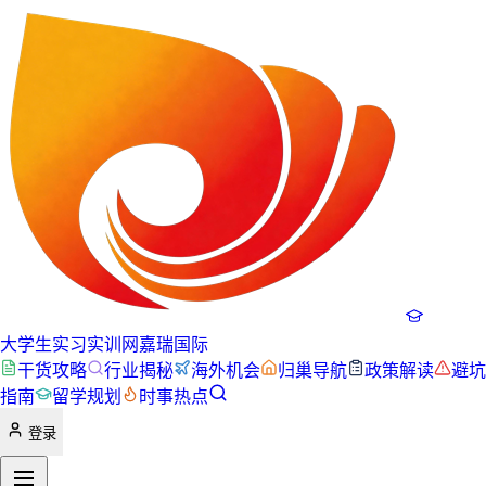
大学生实习实训网
嘉瑞国际
干货攻略
行业揭秘
海外机会
归巢导航
政策解读
避坑
指南
留学规划
时事热点
登录