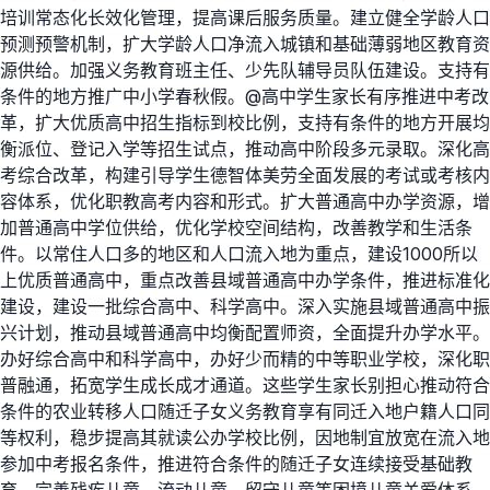
培训常态化长效化管理，提高课后服务质量。建立健全学龄人口
预测预警机制，扩大学龄人口净流入城镇和基础薄弱地区教育资
源供给。加强义务教育班主任、少先队辅导员队伍建设。支持有
条件的地方推广中小学春秋假。@高中学生家长有序推进中考改
革，扩大优质高中招生指标到校比例，支持有条件的地方开展均
衡派位、登记入学等招生试点，推动高中阶段多元录取。深化高
考综合改革，构建引导学生德智体美劳全面发展的考试或考核内
容体系，优化职教高考内容和形式。扩大普通高中办学资源，增
加普通高中学位供给，优化学校空间结构，改善教学和生活条
件。以常住人口多的地区和人口流入地为重点，建设1000所以
上优质普通高中，重点改善县域普通高中办学条件，推进标准化
建设，建设一批综合高中、科学高中。深入实施县域普通高中振
兴计划，推动县域普通高中均衡配置师资，全面提升办学水平。
办好综合高中和科学高中，办好少而精的中等职业学校，深化职
普融通，拓宽学生成长成才通道。这些学生家长别担心推动符合
条件的农业转移人口随迁子女义务教育享有同迁入地户籍人口同
等权利，稳步提高其就读公办学校比例，因地制宜放宽在流入地
参加中考报名条件，推进符合条件的随迁子女连续接受基础教
育。完善残疾儿童、流动儿童、留守儿童等困境儿童关爱体系，