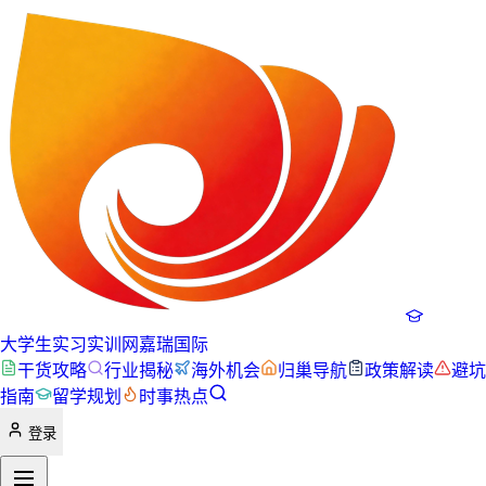
大学生实习实训网
嘉瑞国际
干货攻略
行业揭秘
海外机会
归巢导航
政策解读
避坑
指南
留学规划
时事热点
登录