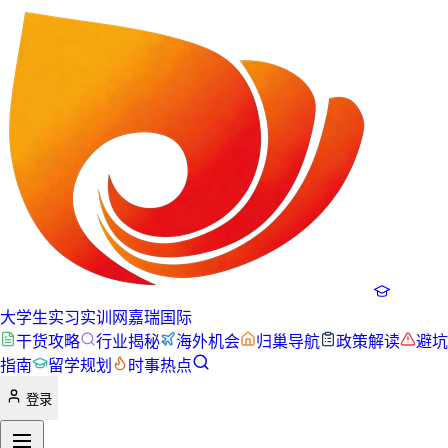
大学生实习实训网
嘉瑞国际
干货攻略
行业揭秘
海外机会
归巢导航
政策解读
避坑
指南
留学规划
时事热点
登录