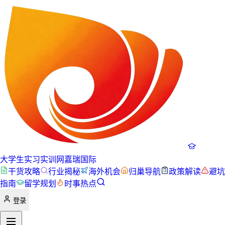
大学生实习实训网
嘉瑞国际
干货攻略
行业揭秘
海外机会
归巢导航
政策解读
避坑
指南
留学规划
时事热点
登录