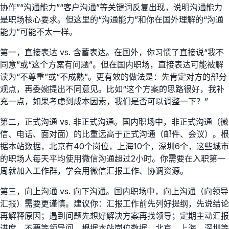
协作”“沟通能力”“客户沟通”等关键词反复出现，说明沟通能力
是职场核心要求。但这里的“沟通能力”和你在国外理解的“沟通
能力”可能不太一样。
第一，直接表达 vs. 含蓄表达。在国外，你习惯了直接说“我不
同意”或“这个方案有问题”。但在国内职场，直接表达可能被解
读为“不尊重”或“不成熟”。更有效的做法是：先肯定对方的部分
观点，再委婉提出不同意见。比如“这个方案的思路很好，我补
充一点，如果考虑到成本因素，我们是否可以调整一下？”
第二，正式沟通 vs. 非正式沟通。国内职场中，非正式沟通（微
信、电话、面对面）的比重远高于正式沟通（邮件、会议）。根
据本站数据，北京有40个岗位，上海10个，深圳6个，这些城市
的职场人每天平均使用微信沟通超过2小时。你需要在入职第一
周就加入工作群，学会用微信汇报工作、协调资源。
第三，向上沟通 vs. 向下沟通。国内职场中，向上沟通（向领导
汇报）需要更谨慎。建议你：汇报工作前先列好提纲，先说结论
再解释原因；遇到问题先想好解决方案再找领导；定期主动汇报
进度，不要等领导问。根据本站岗位数据，北京、上海、深圳等