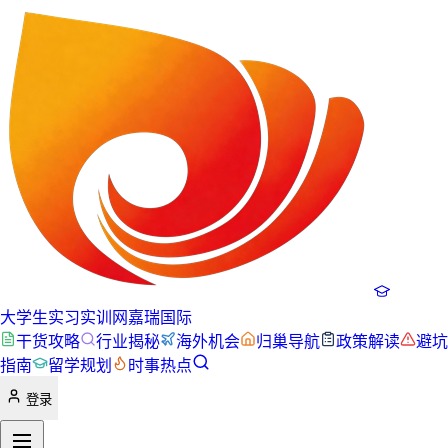
大学生实习实训网
嘉瑞国际
干货攻略
行业揭秘
海外机会
归巢导航
政策解读
避坑
指南
留学规划
时事热点
登录