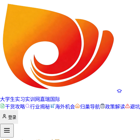
大学生实习实训网
嘉瑞国际
干货攻略
行业揭秘
海外机会
归巢导航
政策解读
避坑
登录