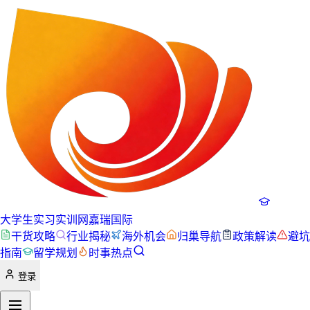
大学生实习实训网
嘉瑞国际
干货攻略
行业揭秘
海外机会
归巢导航
政策解读
避坑
指南
留学规划
时事热点
登录