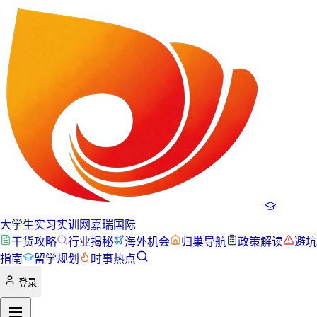
大学生实习实训网
嘉瑞国际
干货攻略
行业揭秘
海外机会
归巢导航
政策解读
避坑
指南
留学规划
时事热点
登录