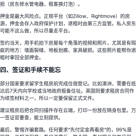
担（房东修水管电器，租客换灯泡）。
押金是最大风险点。正规平台（如Zillow、Rightmove）的房
源，押金会存入政府保护计划，退租时由第三方监管。私人房东
可能不这么做，所以尽量走平台。
签约当天，用手机拍下房屋每个角落的视频和照片，尤其是有瑕
疵的地方：墙面裂缝、地板划痕、家具破损。这些照片能帮你退
租时拿回全部押金。
四、签证和手续不能忘
部分国家要求留学生租房前完成住宿登记。比如澳洲，需要在抵
达后7天内向学校或当地政府报备住址。英国则要求租房合同作
为续签材料之一，所以一定要保留正式文件。
建议租房后把合同扫描件存在云端，打印一份放在随身包里。万
一签证官要查，能立刻提供。
最后，警惕诈骗套路。任何要求“先付定金再看房”的，99%是