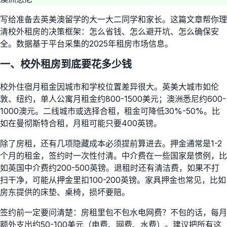
写给准备去英美澳留学的大一大二同学和家长。这篇文章帮你理
清校外租房的决策框架：怎么省钱、怎么避开坑、怎么确保安
全。数据基于平台采集的2025年租房市场信息。
一、校外租房到底要花多少钱
校外住宿月租金因城市和学校位置差异很大。英美大城市如伦
敦、纽约，单人公寓月租金约800-1500美元；澳洲悉尼约600-
1000澳元。二线城市或选择合租，租金可降低30%-50%。比
如在曼彻斯特合租，月租可能只要400英镑。
除了房租，还有几项隐藏成本必须提前算进去。押金通常是1-2
个月的租金，签约时一次性付清。中介费在一些国家是惯例，比
如英国中介费约200-500英镑。退租时还有清洁费，如果不打
扫干净，可能从押金里扣100-200英镑。家具押金也常见，比如
房东提供的床垫、桌椅，损坏要赔。
签约前一定要问清楚：房租里包不包水电网费？不包的话，每月
额外支出约50-100美元（电费、网费、水费）。建议把所有这