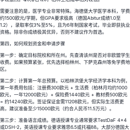
需要注意的是，医学专业非常特殊。海德堡大学医学本科，学费
约1500欧元/学期，但GPA要求极高（德国Abitur成绩1.0至
1.2），录取率仅3%至5%，且为6年制国家考试，毕业即获执业
资格。除非你成绩极其优异，否则不建议作为首选。
第四，如何规划资金和申请步骤
第一步：确定目标院校和所在州。先查清该州是否对非欧盟学生
收费。如果预算紧张，优先选择柏林州、下萨克森州等免学费地
区。
第二步：计算第一年总预算。以柏林洪堡大学经济学本科为例，
第一年费用包括：注册费300欧元 + 生活费（柏林月均约1000
欧元，一年12000欧元）+ 保险费1440欧元 + 教材费500欧元
= 约14240欧元。签证保证金需11208欧元，但实际生活费更
高，建议准备至少15000欧元（约合人民币11.5万元）。
第三步：准备语言成绩。德语授课专业通常要求TestDaF 4×4
或DSH-2，英语授课专业要求雅思6.5或托福88。大部分德国大