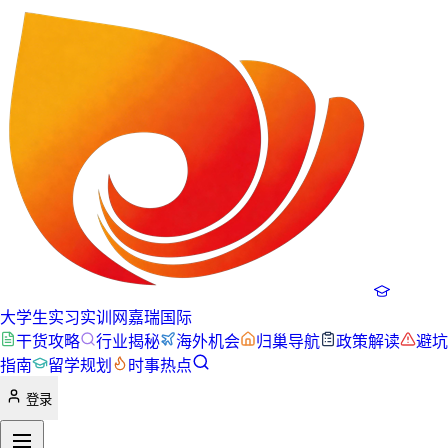
大学生实习实训网
嘉瑞国际
干货攻略
行业揭秘
海外机会
归巢导航
政策解读
避坑
指南
留学规划
时事热点
登录