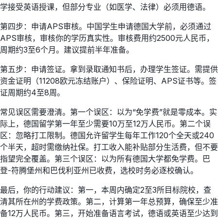
学接受英语授课，但部分专业（如医学、法律）必须用德语。
第四步：申请APS审核。中国学生申请德国大学前，必须通过
APS审核，审核你的学历真实性。审核费用约2500元人民币，
周期约3至6个月。建议提前半年准备。
第五步：申请签证。拿到录取通知书后，办理学生签证。需提供
资金证明（11208欧元冻结账户）、保险证明、APS证书等。签
证周期约4至8周。
常见误区需要澄清。第一个误区：以为“免学费”就是零成本。实
际上，德国留学第一年至少需要10万至12万人民币。第二个误
区：忽略打工限制。德国允许留学生每年工作120个全天或240
个半天，超时需缴纳社保。打工收入能补贴部分生活费，但不要
指望完全覆盖。第三个误区：以为所有德国大学都免学费。巴
登-符腾堡州和巴伐利亚州已收费，选校时务必逐校确认。
最后，你的行动建议：第一，本周内确定2至3所目标院校，查
清其所在州的学费政策。第二，计算第一年总预算，确保至少准
备12万人民币。第三，开始准备语言考试，德语或英语至少达到