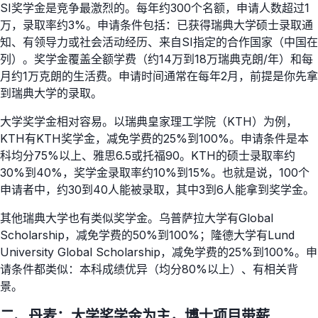
SI奖学金是竞争最激烈的。每年约300个名额，申请人数超过1
万，录取率约3%。申请条件包括：已获得瑞典大学硕士录取通
知、有领导力或社会活动经历、来自SI指定的合作国家（中国在
列）。奖学金覆盖全额学费（约14万到18万瑞典克朗/年）和每
月约1万克朗的生活费。申请时间通常在每年2月，前提是你先拿
到瑞典大学的录取。
大学奖学金相对容易。以瑞典皇家理工学院（KTH）为例，
KTH有KTH奖学金，减免学费的25%到100%。申请条件是本
科均分75%以上、雅思6.5或托福90。KTH的硕士录取率约
30%到40%，奖学金录取率约10%到15%。也就是说，100个
申请者中，约30到40人能被录取，其中3到6人能拿到奖学金。
其他瑞典大学也有类似奖学金。乌普萨拉大学有Global
Scholarship，减免学费的50%到100%；隆德大学有Lund
University Global Scholarship，减免学费的25%到100%。申
请条件都类似：本科成绩优异（均分80%以上）、有相关背
景。
二、丹麦：大学奖学金为主，博士项目带薪