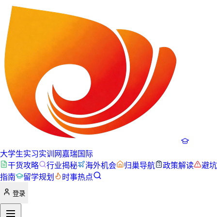
大学生实习实训网
嘉瑞国际
干货攻略
行业揭秘
海外机会
归巢导航
政策解读
避坑
指南
留学规划
时事热点
登录