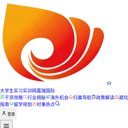
大学生实习实训网
嘉瑞国际
干货攻略
行业揭秘
海外机会
归巢导航
政策解读
避坑
指南
留学规划
时事热点
登录