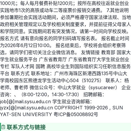
1000元；每人每月餐费补贴1200元；按所在高校往返就业创业
实践地市1次的高铁或动车二等座票价报销交通费。 7.其他说明
参加暑期社会实践活动期间，必须严格遵守国家法律法规、当地
政府相关管理规定以及学校相关制度要求，并提前征得父母家人
和学院同意。实践期间若有突发情况，请第一时间向学校反映。
报名方式 请有意向报名的同学扫码填写报名表。 报名截止时间
为2026年6月12日10:00。 报名结束后，学校将会组织考察筛
选，请同学们密切关注企业微信消息。 友情链接 教育部 国家大
学生就业服务平台 广东省教育厅 广东省教育厅大学生就业创业
专栏 军队人才网 国聘 高校毕业生到国际组织实习任职信息服务
平台 联系方式 联系地址：广州市海珠区新港西路135号中山大
学南校园东区熊德龙学生活动中心504（510275） 联系人：杨
老师、曹老师 微信公众号：中山大学就业（sysucareer） 企业
咨询：、（8:00-12:00，14:30-17:30） 招聘邮箱：
job[@]mail.sysu.edu.cn 学生就业咨询邮箱：
jyzx[@]mail.sysu.edu.cn COPYRIGHT 1999-2026 , SUN
YAT-SEN UNIVERSITY 粤ICP备05008892号
联系方式与链接