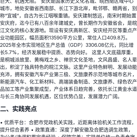
巨大、机遇无限。 安庆是国家历史文化名城、皖西南区域中心
城市，地处安徽省西南部、长江下游北岸，毗邻鄂、赣两省，别
称“宜城”，自古为长江咽喉重镇。安庆建制悠远，南宋时期始置
安庆府，迄今已有八百余年建城史，曾长期作为安徽省会，是皖
江文化的核心发源地。现设有安庆高新区、安庆经开区等重点产
业功能园区，幅员面积13590平方公里，常住人口409.8万。
2025年全市实现地区生产总值（GDP）3306.08亿元，同比增
长5.7%，经济发展稳中提质、态势向好。 这里人文底蕴厚重，
是桐城派故里、黄梅戏之乡、禅宗文化圣地，文风昌盛、名人辈
出，积淀了独具特色的皖江文脉。这里产业特色鲜明、发展动能
充沛，拥有安徽汽车产业第三极、文旅康养示范地等城市名片，
新能源汽车、化工新材料、高端装备制造、文旅康养、绿色农产
品加工等产业集聚成型，产业体系日趋完善，依托长江黄金水道
与长三角协同发展机遇，区位优势凸显，发展潜力广阔。
二、实践亮点
• 优质平台：合肥市党政机关实践，近距离体验机关工作流程，
提升综合素养 • 政策直通：深度了解安徽及合肥选调生政策，