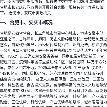
市、安庆市委组织部协商，拟选拔优秀学生于2026年暑期前往
合肥市和安庆市党政机关开展社会实践，现将有关事宜通知如
下。 合肥市、安庆市党政机关
一、合肥市、安庆市概况
合肥是安徽省省会、长三角城市群副中心城市，地处安徽中部、
江淮之间，古称庐州、庐阳，历史文脉绵延悠长。合肥建制历史
悠久，自秦代始置县，历经历代建制沿革、州府更迭，积淀了两
千余年深厚人文底蕴，是一座兼具古韵风华与现代活力的千年古
城。1952年正式确立为安徽省省会，同步布局合肥高新区、合
肥经开区、滨湖科学城等重点功能片区，幅员面积1.14万平方公
里，常住人口超千万。2025年全市实现地区生产总值（GDP）
14210亿元，同比增长6.1%，经济增速稳居全国万亿城市前列，
综合实力持续跃升。 这里人文底蕴厚重，是包公故里、三国故
地、科创名城，自古崇文重教，留存着丰富的历史人文遗迹与深
厚的地域文化底蕴。这里产业优势突出，拥有科创之都、新能源
汽车之都、新型显示产业基地等城市名片，科技创新与产业深度
融合，区位优势、科创优势、产业优势叠加赋能，城市发展潜力